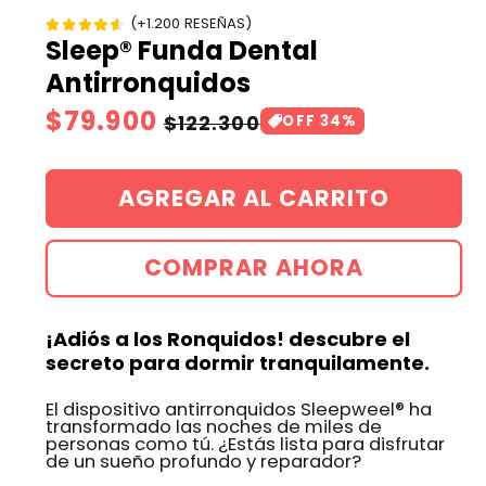
(+1.200 RESEÑAS)
Sleep® Funda Dental
Antirronquidos
Precio
$79.900
Precio
$122.300
OFF 34%
de
habitual
oferta
AGREGAR AL CARRITO
COMPRAR AHORA
¡Adiós a los Ronquidos! descubre el
secreto para dormir tranquilamente.
El dispositivo antirronquidos Sleepweel® ha
transformado las noches de miles de
personas como tú. ¿Estás lista para disfrutar
de un sueño profundo y reparador?