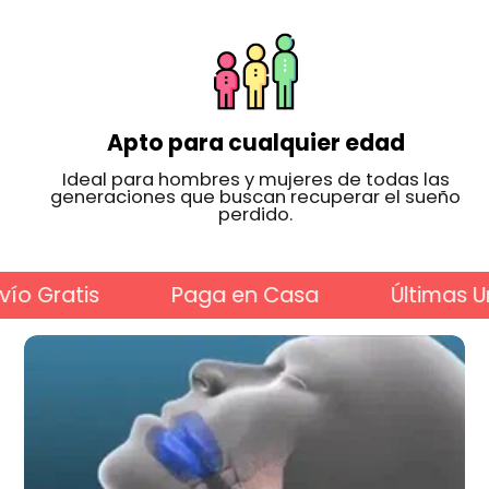
Apto para cualquier edad
Ideal para hombres y mujeres de todas las
generaciones que buscan recuperar el sueño
perdido.
ratis
Paga en Casa
Últimas Unida