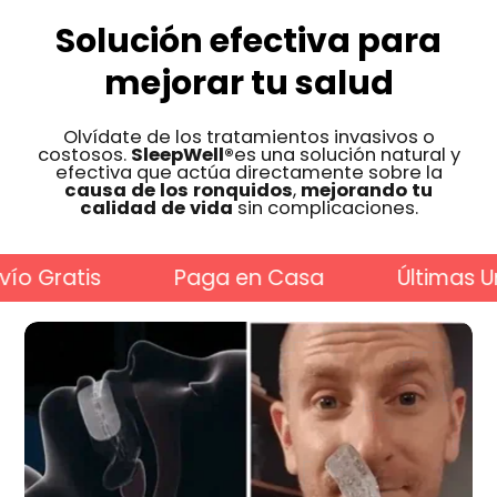
Solución efectiva para
mejorar tu salud
Olvídate de los tratamientos invasivos o
costosos.
SleepWell®
es una solución natural y
efectiva
que actúa directamente sobre la
causa de los ronquidos
,
mejorando tu
calidad de vida
sin complicaciones.
ratis
Paga en Casa
Últimas Unida